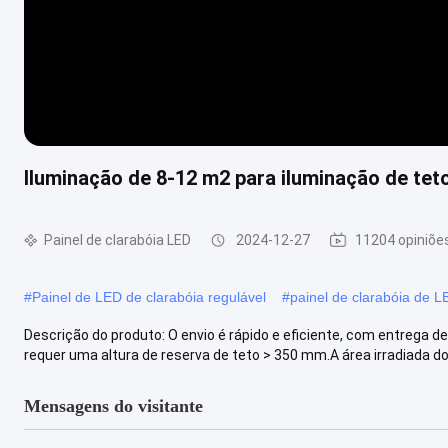
Iluminação de 8-12 m2 para iluminação de tet
Painel de clarabóia LED
2024-12-27
11204 opiniõe
#
Painel de LED de clarabóia regulável
#
painel de clarabóia de 
Descrição do produto: O envio é rápido e eficiente, com entrega den
requer uma altura de reserva de teto > 350 mm.A área irradiada do.
Mensagens do visitante