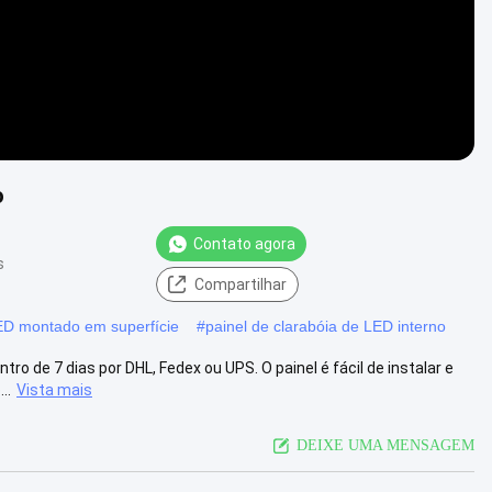
o
Contato agora
s
Compartilhar
LED montado em superfície
#
painel de clarabóia de LED interno
tro de 7 dias por DHL, Fedex ou UPS. O painel é fácil de instalar e
..
Vista mais
DEIXE UMA MENSAGEM