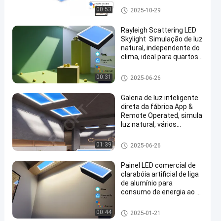
Painel de clarabóia LED
00:53
2025-10-29
Rayleigh Scattering LED
Skylight ️ Simulação de luz
natural, independente do
clima, ideal para quartos
sem janelas
Painéis da claraboia do falso
00:31
2025-06-26
Galeria de luz inteligente
direta da fábrica App &
Remote Operated, simula
luz natural, vários
tamanhos disponíveis
Painéis da claraboia do falso
01:39
2025-06-26
Painel LED comercial de
clarabóia artificial de liga
de alumínio para
consumo de energia ao ar
livre 300W
Clarabóia de LED Artificial
00:44
2025-01-21