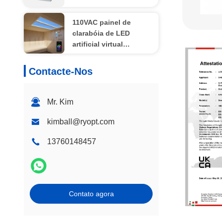
imobiliários
110VAC painel de
clarabóia de LED
artificial virtual
escurecimento 60x120
CCT 6500K 8000lm
Contacte-Nos
Mr. Kim
kimball@ryopt.com
13760148457
Contato agora
UKCA