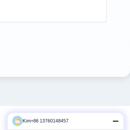
Kim+86 13760148457