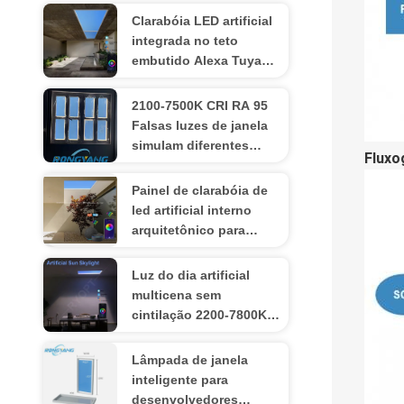
Clarabóia LED artificial
integrada no teto
embutido Alexa Tuya
Control CCT 6500K
2100-7500K CRI RA 95
Falsas luzes de janela
simulam diferentes
Fluxo
cores do dia com
iluminação circadiana
Painel de clarabóia de
led artificial interno
arquitetônico para
galeria de museu
Luz do dia artificial
multicena sem
cintilação 2200-7800K
controle de voz
Lâmpada de janela
inteligente para
desenvolvedores