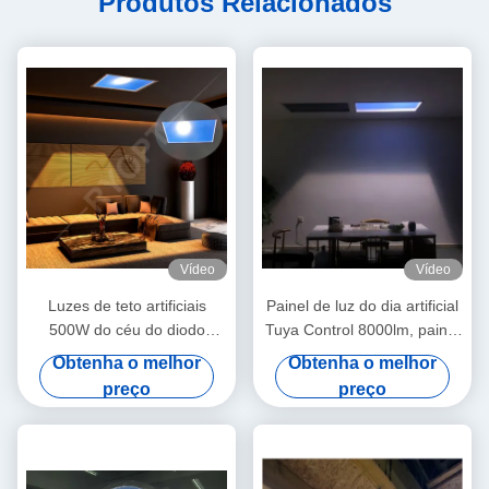
Produtos Relacionados
Vídeo
Vídeo
Luzes de teto artificiais
Painel de luz do dia artificial
500W do céu do diodo
Tuya Control 8000lm, painel
emissor de luz da claraboia
de luz de teto com LED de
Obtenha o melhor
Obtenha o melhor
Tuya ajustável Alexa Control
200W
preço
preço
System