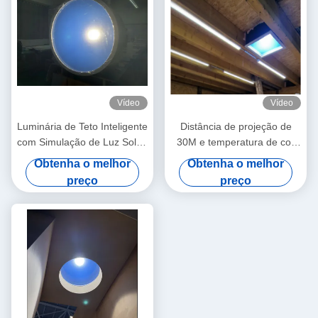
Vídeo
Vídeo
Luminária de Teto Inteligente
Distância de projeção de
com Simulação de Luz Solar,
30M e temperatura de cor
Redonda 2FT 80W, >3000
de 6500K Painel de luz solar
Obtenha o melhor
Obtenha o melhor
Lumens, Suporte Mesh 5.0 e
artificial para iluminação
preço
preço
App Tuya, 2700K-6500K
interna
para Ambiente do Dia para a
Noite