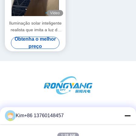
Vídeo
Iluminação solar inteligente
realista que imita a luz do
dia com aplicativo de
Obtenha o melhor
dispersão Rayleigh e
preço
controle de voz Voltagem
elétrica 100VAC-240VAC
Redes Sociais
Kim+86 13760148457
1:28 AM