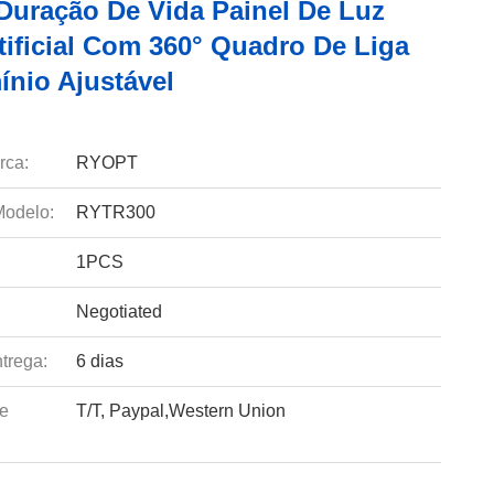
Duração De Vida Painel De Luz
tificial Com 360° Quadro De Liga
ínio Ajustável
rca:
RYOPT
odelo:
RYTR300
1PCS
Negotiated
trega:
6 dias
e
T/T, Paypal,Western Union