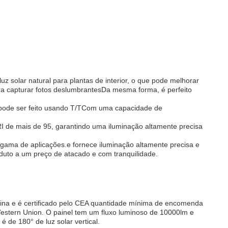
z solar natural para plantas de interior, o que pode melhorar
ra capturar fotos deslumbrantesDa mesma forma, é perfeito
 pode ser feito usando T/TCom uma capacidade de
 de mais de 95, garantindo uma iluminação altamente precisa
gama de aplicações.e fornece iluminação altamente precisa e
duto a um preço de atacado e com tranquilidade.
China e é certificado pelo CEA quantidade mínima de encomenda
 Western Union. O painel tem um fluxo luminoso de 10000lm e
 de 180° de luz solar vertical.