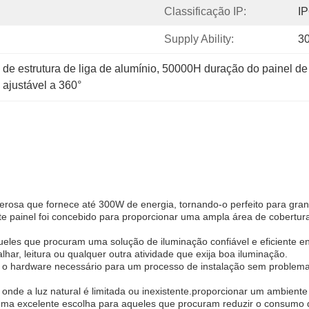
Classificação IP:
I
Supply Ability:
3
al de estrutura de liga de alumínio
, 
50000H duração do painel de lu
l ajustável a 360°
oderosa que fornece até 300W de energia, tornando-o perfeito para gran
ainel foi concebido para proporcionar uma ampla área de cobertura
 aqueles que procuram uma solução de iluminação confiável e eficiente
lhar, leitura ou qualquer outra atividade que exija boa iluminação.
todo o hardware necessário para um processo de instalação sem problema
ores onde a luz natural é limitada ou inexistente.proporcionar um ambie
al é uma excelente escolha para aqueles que procuram reduzir o consumo 