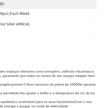
P65
00pcs Each Week
z solar artificial
, 
des espaços interiores como armazéns, edifícios industriais,e
, garantindo que todos os cantos do seu espaço estejam bem
 energéticamente.O fluxo luminoso do painel de 10000lm garante
s.permitindo-lhe ajustar o brilho e a temperatura de cor da luz
nte saudável e confortável para os seus funcionáriosCom o seu
de energia e poupar na conta de eletricidade.