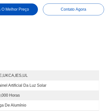
 O Melhor Preço
Contato Agora
E,UKCA,IES,UL
inel Artificial Da Luz Solar
,000 Horas
ga De Alumínio