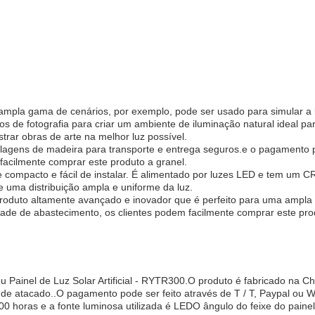
 ampla gama de cenários, por exemplo, pode ser usado para simular a lu
de fotografia para criar um ambiente de iluminação natural ideal pa
rar obras de arte na melhor luz possível.
lagens de madeira para transporte e entrega seguros.e o pagamento
acilmente comprar este produto a granel.
pacto e fácil de instalar. É alimentado por luzes LED e tem um CRI
te uma distribuição ampla e uniforme da luz.
roduto altamente avançado e inovador que é perfeito para uma ampla 
de de abastecimento, os clientes podem facilmente comprar este pro
eu Painel de Luz Solar Artificial - RYTR300.O produto é fabricado na 
s de atacado..O pagamento pode ser feito através de T / T, Paypal ou
0 horas e a fonte luminosa utilizada é LEDO ângulo do feixe do painel é