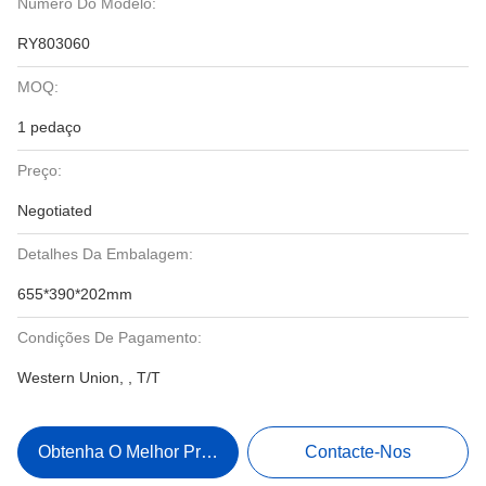
Número Do Modelo:
RY803060
MOQ:
1 pedaço
Preço:
Negotiated
Detalhes Da Embalagem:
655*390*202mm
Condições De Pagamento:
Western Union, , T/T
Obtenha O Melhor Preço
Contacte-Nos