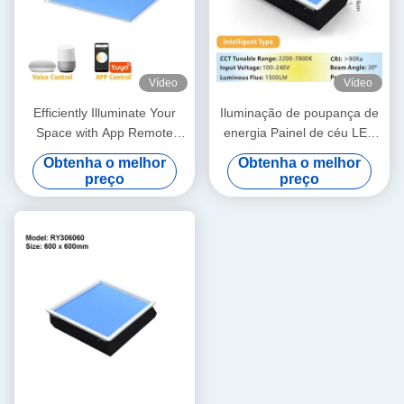
Vídeo
Vídeo
Efficiently Illuminate Your
Iluminação de poupança de
Space with App Remote
energia Painel de céu LED
Control Artificial Sky Light
para teto Altura de reserva
Obtenha o melhor
Obtenha o melhor
L1200*W600*H295mm
300mm
preço
preço
L600*W300*H150mm 40W