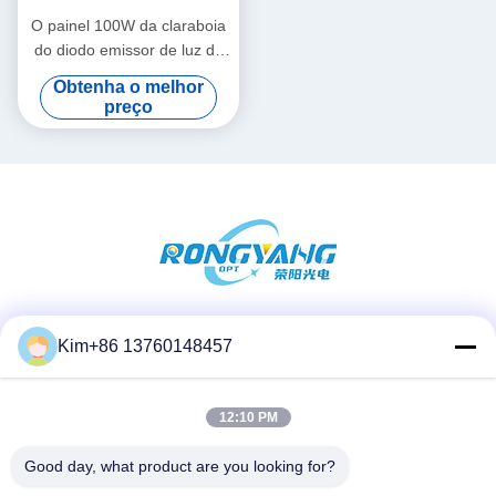
O painel 100W da claraboia
do diodo emissor de luz do
quadrado 2x4 colore CRI95
Obtenha o melhor
em mudança para a cozinha
preço
Redes Sociais
Kim+86 13760148457
12:10 PM
Contato rápido
Good day, what product are you looking for?
Telefone: