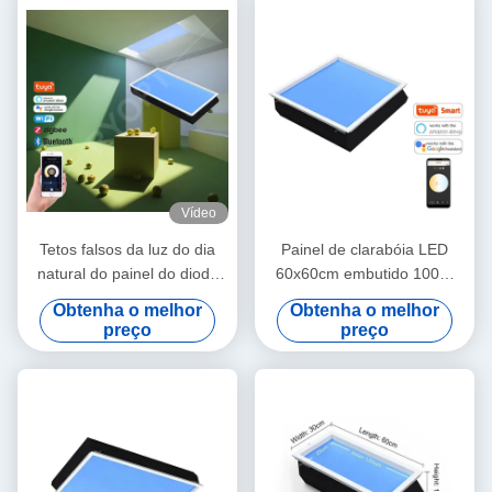
Vídeo
Tetos falsos da luz do dia
Painel de clarabóia LED
natural do painel do diodo
60x60cm embutido 100W
emissor de luz do céu azul
110VAC 7800K Dimerizável
Obtenha o melhor
Obtenha o melhor
1200x600 Dimmable
preço
preço