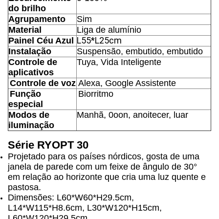
do brilho
Agrupamento
Sim
Material
Liga de alumínio
L55*L25cm
Painel Céu Azul
Instalação
Suspensão, embutido, embutido
Controle de
Tuya, Vida Inteligente
aplicativos
Controle de voz
Alexa, Google Assistente
Função
Biorritmo
especial
Modos de
Manhã, 0oon, anoitecer, luar
iluminação
Série RYOPT 30
Projetado para os países nórdicos, gosta de uma
janela de parede com um feixe de ângulo de 30°
em relação ao horizonte que cria uma luz quente e
pastosa.
Dimensões: L60*W60*H29.5cm,
L14*W115*H8.6cm, L30*W120*H15cm,
L60*W120*H29.5cm